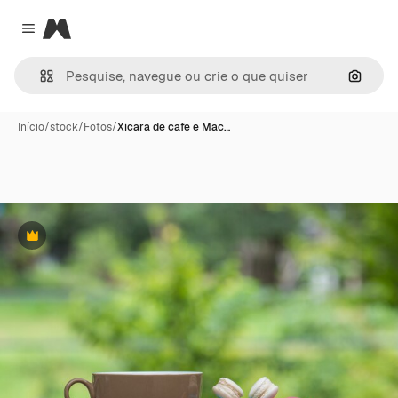
Magnific
Close menu
Pesqui
Início
/
stock
/
Fotos
/
Xícara de café e Mac…
Premium