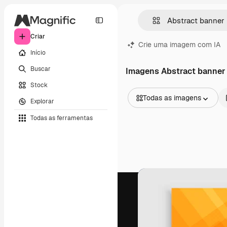
Criar
Crie uma imagem com IA
Início
Buscar
Imagens Abstract banner
Stock
Todas as imagens
Explorar
Todas as imagens
Todas as ferramentas
Vetores
Ilustrações
Fotos
PSD
Modelos
Mockups
Vídeos
Clipes de vídeo
Animações
Modelos de vídeos
Ícones
Modelos 3D
Fontes