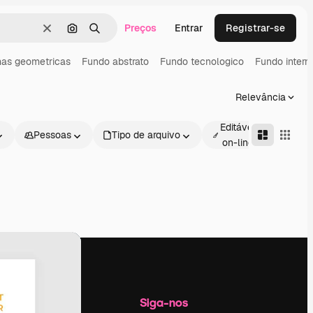
Preços
Entrar
Registrar-se
Limpar
Pesquisar por imagem
Buscar
as geometricas
Fundo abstrato
Fundo tecnologico
Fundo intern
Relevância
Editável
Pessoas
Tipo de arquivo
Avan
on-line
Empresa
Siga-nos