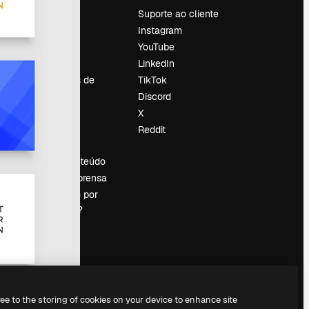
Preços
Suporte ao cliente
Sobre nós
Instagram
Reviews
YouTube
Emprego
LinkedIn
Tendências de
TikTok
pesquisa
Discord
Blog
X
Eventos
Reddit
es
Slidesgo
Vender conteúdo
Sala de imprensa
Procurando por
magnific.ai?
ree to the storing of cookies on your device to enhance site