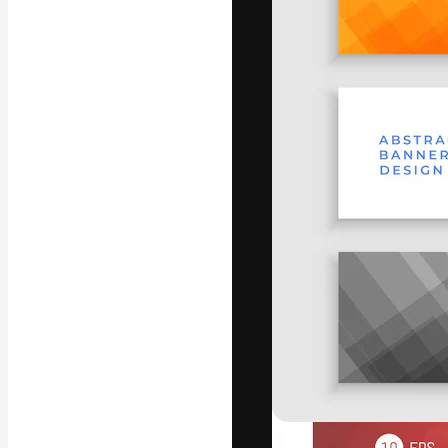
A plataforma cr
seu melhor trab
assinantes entr
agências e estú
Português
Copyright © 2010