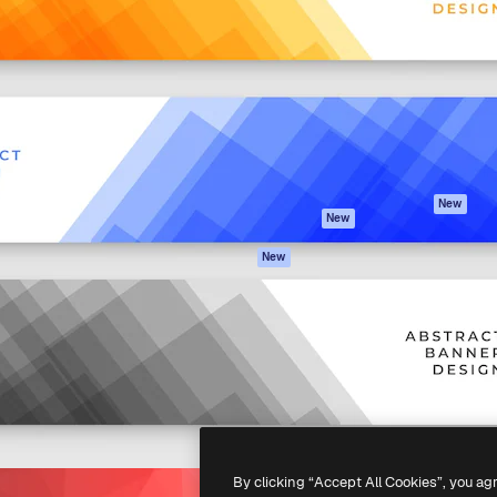
iativa para você direcionar
Spaces
Academy
alho. Mais de 1 milhão de
Assistente de IA
Documentação
e criativos, empresas,
Gerador de
Atendimento
dios.
imagens
Termos e
Gerador de vídeos
condições
Texto para voz
Política de
privacidade
Conteúdo de stock
Originais
MCP para
New
New
Claude/ChatGPT
Política de cooki
Agentes
Central de
New
confiabilidade
API
Afiliados
App móvel
Empresas
Todas as
ferramentas
-
2026
Freepik Company S.L.U.
Todos os direitos reservados
.
By clicking “Accept All Cookies”, you ag