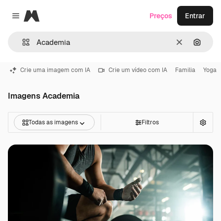
Magnific
Preços
Entrar
Close menu
Limpar
Pesqui
Crie uma imagem com IA
Crie um vídeo com IA
Familia
Yoga
Imagens Academia
Todas as imagens
Filtros