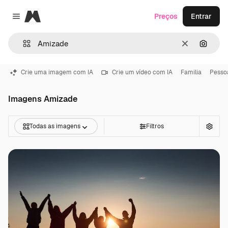
Magnific
Preços
Entrar
Close menu
Limpar
Pesqui
Crie uma imagem com IA
Crie um vídeo com IA
Familia
Pesso
Imagens Amizade
Todas as imagens
Filtros