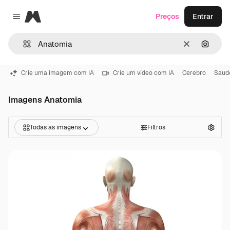
Magnific
Preços
Entrar
Close menu
Limpar
Pesqui
Crie uma imagem com IA
Crie um vídeo com IA
Cerebro
Saud
Imagens Anatomia
Todas as imagens
Filtros