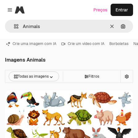
Magnific
Preços
Entrar
Close menu
Limpar
Pesqui
Crie uma imagem com IA
Crie um vídeo com IA
Borboletas
Na
Imagens Animals
Todas as imagens
Filtros