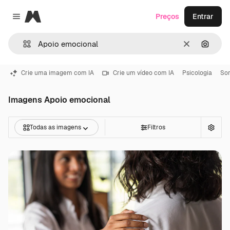
Magnific
Preços
Entrar
Close menu
Limpar
Pesqui
Crie uma imagem com IA
Crie um vídeo com IA
Psicologia
Sor
Imagens Apoio emocional
Todas as imagens
Filtros