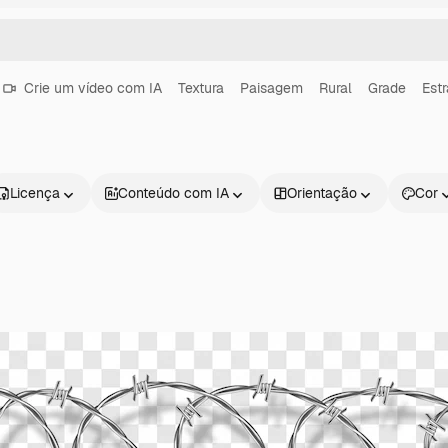
Crie um vídeo com IA
Textura
Paisagem
Rural
Grade
Est
Licença
Conteúdo com IA
Orientação
Cor
Produtos
Começar