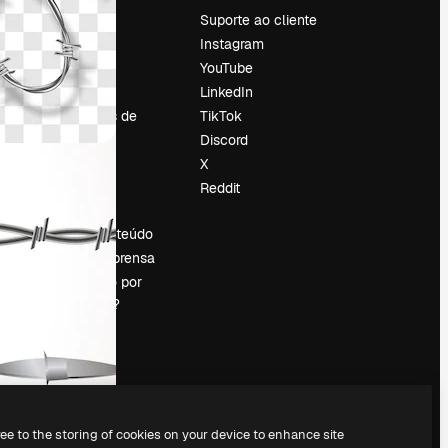
Preços
Suporte ao cliente
Sobre nós
Instagram
Reviews
YouTube
Emprego
LinkedIn
Tendências de
TikTok
pesquisa
Discord
Blog
X
Eventos
Reddit
es
Slidesgo
Vender conteúdo
Sala de imprensa
Procurando por
magnific.ai?
ree to the storing of cookies on your device to enhance site