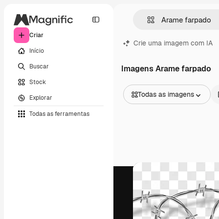
Criar
Crie uma imagem com IA
Início
Buscar
Imagens Arame farpado
Stock
Todas as imagens
Explorar
Todas as imagens
Todas as ferramentas
Vetores
Ilustrações
Fotos
PSD
Modelos
Mockups
Vídeos
Clipes de vídeo
Animações
Modelos de vídeos
Ícones
Modelos 3D
Fontes