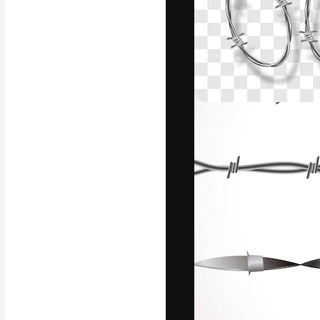
A plataforma cr
seu melhor trab
assinantes entr
agências e estú
Português
Copyright © 2010