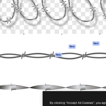
iativa para você direcionar
Spaces
Academy
alho. Mais de 1 milhão de
Assistente de IA
Documentação
e criativos, empresas,
Gerador de
Atendimento
dios.
imagens
Termos e
Gerador de vídeos
condições
Texto para voz
Política de
privacidade
Conteúdo de stock
Originais
MCP para
New
New
Claude/ChatGPT
Política de cooki
Agentes
Central de
New
confiabilidade
API
Afiliados
App móvel
Empresas
Todas as
ferramentas
-
2026
Freepik Company S.L.U.
Todos os direitos reservados
.
By clicking “Accept All Cookies”, you ag