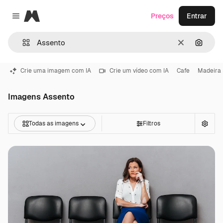
Magnific
Preços
Entrar
Close menu
Limpar
Pesqui
Crie uma imagem com IA
Crie um vídeo com IA
Cafe
Madeira
Imagens Assento
Todas as imagens
Filtros