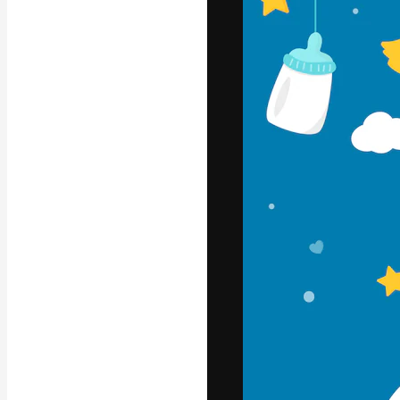
A plataforma cr
seu melhor trab
assinantes entr
agências e estú
Português
Copyright © 2010