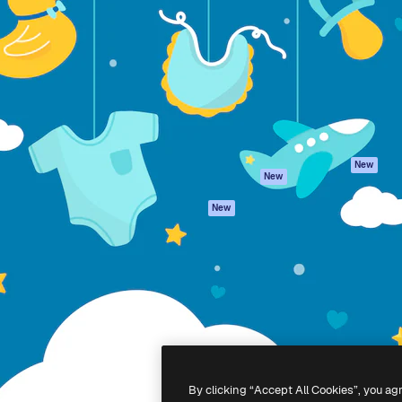
iativa para você direcionar
Spaces
Academy
alho. Mais de 1 milhão de
Assistente de IA
Documentação
e criativos, empresas,
Gerador de
Atendimento
dios.
imagens
Termos e
Gerador de vídeos
condições
Texto para voz
Política de
privacidade
Conteúdo de stock
Originais
MCP para
New
New
Claude/ChatGPT
Política de cooki
Agentes
Central de
New
confiabilidade
API
Afiliados
App móvel
Empresas
Todas as
ferramentas
-
2026
Freepik Company S.L.U.
Todos os direitos reservados
.
By clicking “Accept All Cookies”, you ag