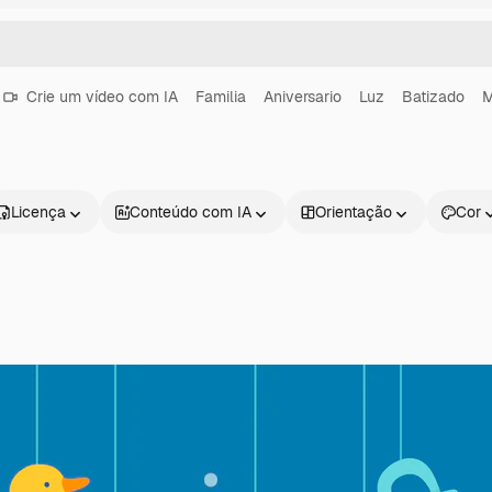
Crie um vídeo com IA
Familia
Aniversario
Luz
Batizado
M
Licença
Conteúdo com IA
Orientação
Cor
Produtos
Começar