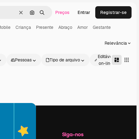
Preços
Entrar
Registrar-se
Limpar
Pesquisar por imagem
Buscar
obile
Criança
Presente
Abraço
Amor
Gestante
Relevância
Editável
Pessoas
Tipo de arquivo
Avan
on-line
Empresa
Siga-nos