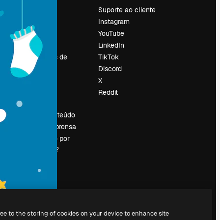
Preços
Suporte ao cliente
Sobre nós
Instagram
Reviews
YouTube
Emprego
LinkedIn
Tendências de
TikTok
pesquisa
Discord
Blog
X
Eventos
Reddit
es
Slidesgo
Vender conteúdo
Sala de imprensa
Procurando por
magnific.ai?
ree to the storing of cookies on your device to enhance site