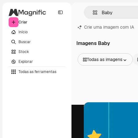
Criar
Crie uma imagem com IA
Início
Buscar
Imagens Baby
Stock
Todas as imagens
Explorar
Todas as imagens
Todas as ferramentas
Vetores
Ilustrações
Fotos
PSD
Modelos
Mockups
Vídeos
Clipes de vídeo
Animações
Modelos de vídeos
Ícones
Modelos 3D
Fontes