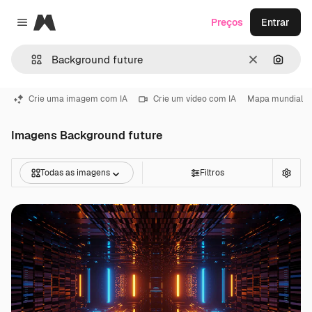
Magnific
Preços
Entrar
Close menu
Limpar
Pesqui
Crie uma imagem com IA
Crie um vídeo com IA
Mapa mundial
Imagens Background future
Todas as imagens
Filtros