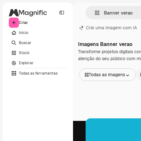
Criar
Crie uma imagem com IA
Início
Buscar
Imagens Banner verao
Transforme projetos digitais c
Stock
atenção do seu público com me
Explorar
Todas as ferramentas
Todas as imagens
Todas as imagens
Vetores
Ilustrações
Fotos
PSD
Modelos
Mockups
Vídeos
Clipes de vídeo
Animações
Modelos de vídeos