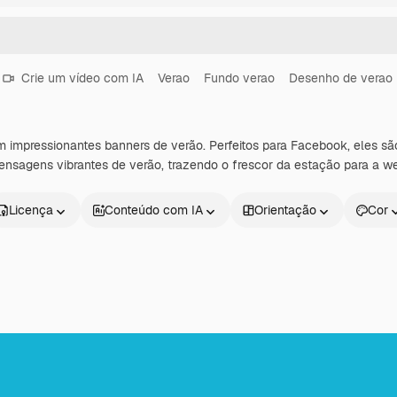
Crie um vídeo com IA
Verao
Fundo verao
Desenho de verao
om impressionantes banners de verão. Perfeitos para Facebook, eles s
nsagens vibrantes de verão, trazendo o frescor da estação para a w
Licença
Conteúdo com IA
Orientação
Cor