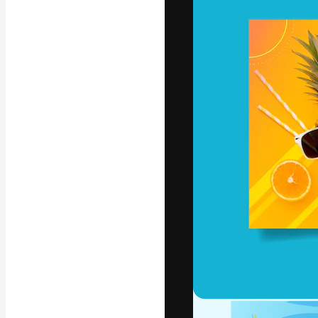
Ícones
Modelos 3D
Fontes
A plataforma cr
seu melhor trab
assinantes entr
agências e estú
Português
Copyright © 2010