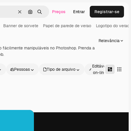
Preços
Entrar
Registrar-se
Limpar
Pesquisar por imagem
Buscar
Banner de sorvete
Papel de parede de verao
Logotipo do verao
Relevância
ão fácilmente manipuláveis no Photoshop. Prenda a
eb.
Editável
Pessoas
Tipo de arquivo
Avan
on-line