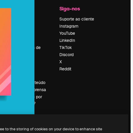
Empresa
Siga-nos
Preços
Suporte ao cliente
Sobre nós
Instagram
Reviews
YouTube
Emprego
LinkedIn
Tendências de
TikTok
pesquisa
Discord
Blog
X
Eventos
Reddit
es
Slidesgo
Vender conteúdo
Sala de imprensa
Procurando por
magnific.ai?
ree to the storing of cookies on your device to enhance site