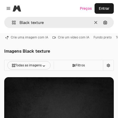
Magnific
Preços
Entrar
Close menu
Limpar
Pesqui
Crie uma imagem com IA
Crie um vídeo com IA
Fundo preto
T
Imagens Black texture
Todas as imagens
Filtros