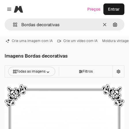
Magnific
Preços
Entrar
Close menu
Limpar
Pesqui
Crie uma imagem com IA
Crie um vídeo com IA
Moldura vintage
Imagens Bordas decorativas
Todas as imagens
Filtros