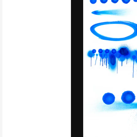
A plataforma cr
seu melhor trab
assinantes entr
agências e estú
Português
Copyright © 2010