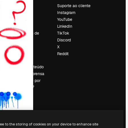
Preços
Suporte ao cliente
Sobre nós
Instagram
Reviews
YouTube
Emprego
LinkedIn
Tendências de
TikTok
pesquisa
Discord
Blog
X
Eventos
Reddit
es
Slidesgo
Vender conteúdo
Sala de imprensa
Procurando por
magnific.ai?
ree to the storing of cookies on your device to enhance site