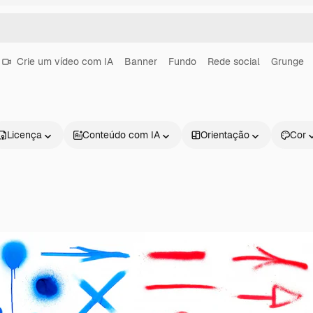
Crie um vídeo com IA
Banner
Fundo
Rede social
Grunge
Licença
Conteúdo com IA
Orientação
Cor
Produtos
Começar