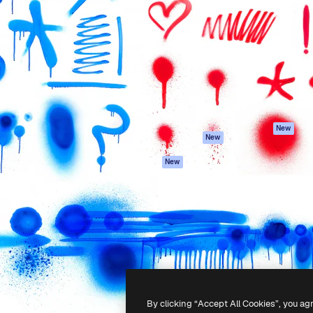
iativa para você direcionar
Spaces
Academy
alho. Mais de 1 milhão de
Assistente de IA
Documentação
e criativos, empresas,
Gerador de
Atendimento
dios.
imagens
Termos e
Gerador de vídeos
condições
Texto para voz
Política de
privacidade
Conteúdo de stock
Originais
MCP para
New
New
Claude/ChatGPT
Política de cooki
Agentes
Central de
New
confiabilidade
API
Afiliados
App móvel
Empresas
Todas as
ferramentas
-
2026
Freepik Company S.L.U.
Todos os direitos reservados
.
By clicking “Accept All Cookies”, you ag