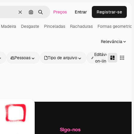
Preços
Entrar
Registrar-se
Limpar
Pesquisar por imagem
Buscar
Madeira
Desgaste
Pinceladas
Rachaduras
Formas geometric
Relevância
Editável
Pessoas
Tipo de arquivo
Avan
on-line
Empresa
Siga-nos