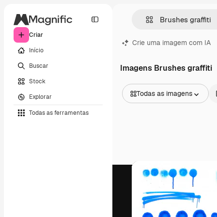
Criar
Crie uma imagem com IA
Início
Buscar
Imagens Brushes graffiti
Stock
Todas as imagens
Explorar
Todas as imagens
Todas as ferramentas
Vetores
Ilustrações
Fotos
PSD
Modelos
Mockups
Vídeos
Clipes de vídeo
Animações
Modelos de vídeos
Ícones
Modelos 3D
Fontes