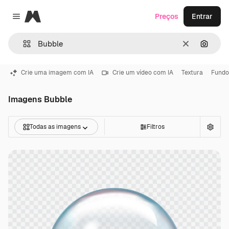
Magnific
Preços
Entrar
Close menu
Limpar
Pesqui
Crie uma imagem com IA
Crie um vídeo com IA
Textura
Fundo
Imagens Bubble
Todas as imagens
Filtros