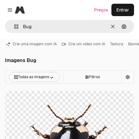
Magnific
Preços
Entrar
Close menu
Limpar
Pesqui
Crie uma imagem com IA
Crie um vídeo com IA
Textura
Banne
Imagens Bug
Todas as imagens
Filtros