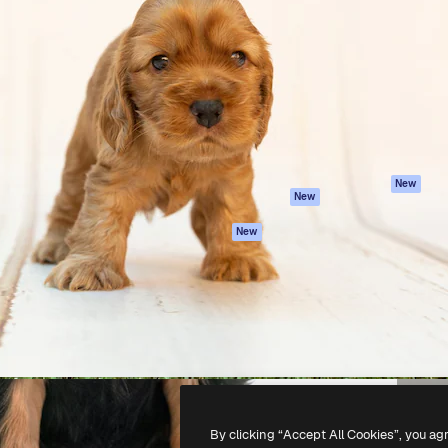
iativa para você direcionar
Spaces
Academy
alho. Mais de 1 milhão de
Assistente de IA
Documentação
e criativos, empresas,
Gerador de
Atendimento
dios.
imagens
Termos e
Gerador de vídeos
condições
Texto para voz
Política de
privacidade
Conteúdo de stock
Originais
MCP para
New
New
Claude/ChatGPT
Política de cooki
Agentes
Central de
New
confiabilidade
API
Afiliados
App móvel
Empresas
Todas as
ferramentas
-
2026
Freepik Company S.L.U.
Todos os direitos reservados
.
By clicking “Accept All Cookies”, you ag