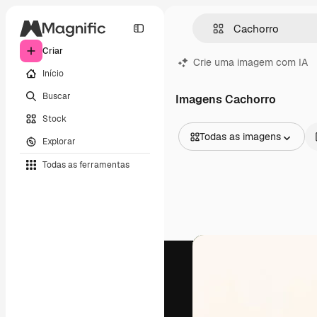
Criar
Crie uma imagem com IA
Início
Buscar
Imagens Cachorro
Stock
Todas as imagens
Explorar
Todas as imagens
Todas as ferramentas
Vetores
Ilustrações
Fotos
PSD
Modelos
Mockups
Vídeos
Clipes de vídeo
Animações
Modelos de vídeos
Ícones
Modelos 3D
Fontes