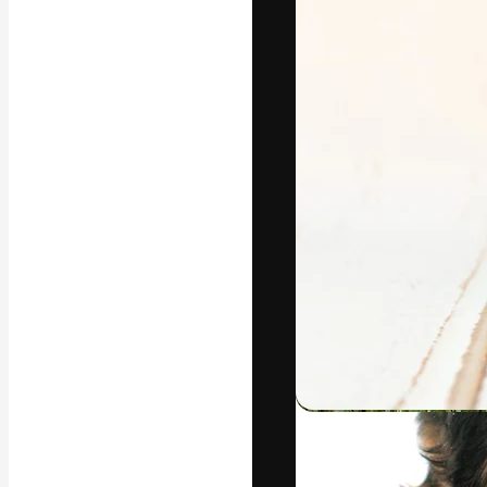
A plataforma cr
seu melhor trab
assinantes entr
agências e estú
Português
Copyright © 2010