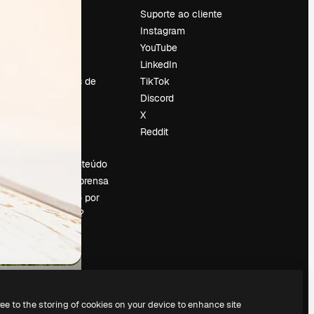
Preços
Suporte ao cliente
Sobre nós
Instagram
Reviews
YouTube
Emprego
LinkedIn
Tendências de
TikTok
pesquisa
Discord
Blog
X
Eventos
Reddit
es
Slidesgo
Vender conteúdo
Sala de imprensa
Procurando por
magnific.ai?
ree to the storing of cookies on your device to enhance site