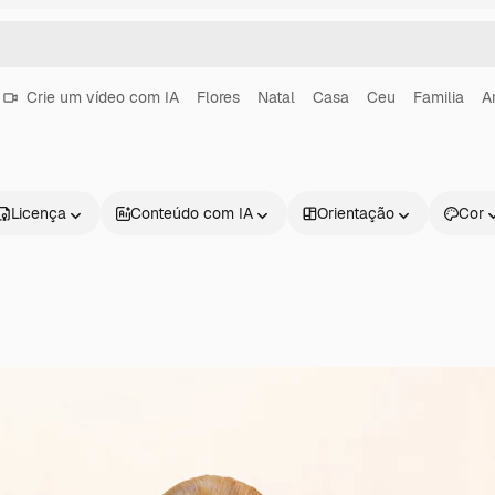
Crie um vídeo com IA
Flores
Natal
Casa
Ceu
Familia
A
Licença
Conteúdo com IA
Orientação
Cor
Produtos
Começar