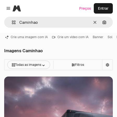
Magnific
Preços
Entrar
Close menu
Limpar
Pesqui
Crie uma imagem com IA
Crie um vídeo com IA
Banner
Sol
Imagens Caminhao
Todas as imagens
Filtros