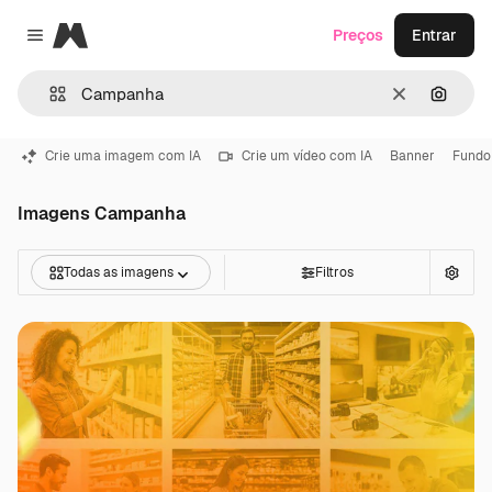
Magnific
Preços
Entrar
Close menu
Limpar
Pesqui
Crie uma imagem com IA
Crie um vídeo com IA
Banner
Fundo
Imagens Campanha
Todas as imagens
Filtros