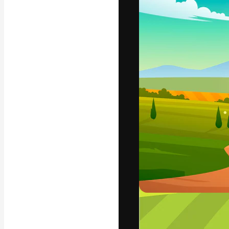
A plataforma cr
seu melhor trab
assinantes entr
agências e estú
Português
Copyright © 2010