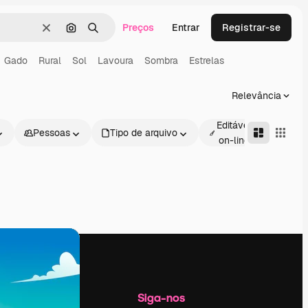
Preços
Entrar
Registrar-se
Limpar
Pesquisar por imagem
Buscar
Gado
Rural
Sol
Lavoura
Sombra
Estrelas
Relevância
Editável
Pessoas
Tipo de arquivo
Avan
on-line
Empresa
Siga-nos