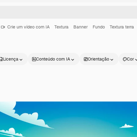
Crie um vídeo com IA
Textura
Banner
Fundo
Textura terra
Licença
Conteúdo com IA
Orientação
Cor
Produtos
Começar