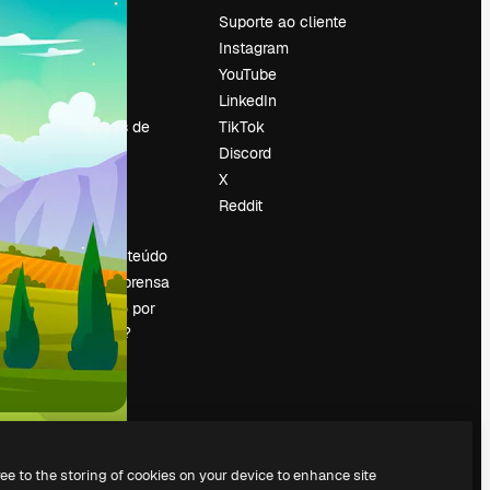
Preços
Suporte ao cliente
Sobre nós
Instagram
Reviews
YouTube
Emprego
LinkedIn
Tendências de
TikTok
pesquisa
Discord
Blog
X
Eventos
Reddit
es
Slidesgo
Vender conteúdo
Sala de imprensa
Procurando por
magnific.ai?
ree to the storing of cookies on your device to enhance site