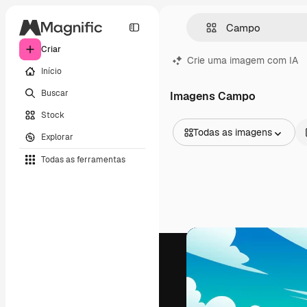
Criar
Crie uma imagem com IA
Início
Buscar
Imagens Campo
Stock
Todas as imagens
Explorar
Todas as imagens
Todas as ferramentas
Vetores
Ilustrações
Fotos
PSD
Modelos
Mockups
Vídeos
Clipes de vídeo
Animações
Modelos de vídeos
Ícones
Modelos 3D
Fontes