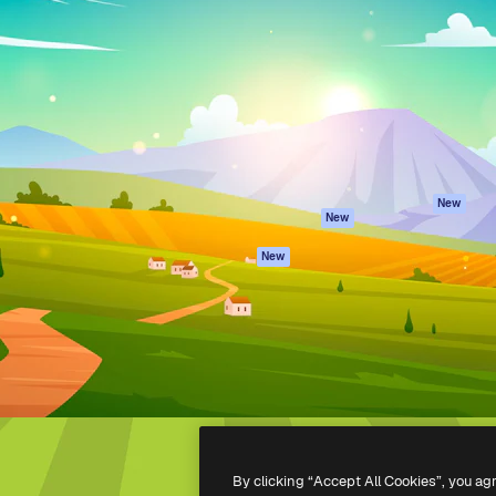
iativa para você direcionar
Spaces
Academy
alho. Mais de 1 milhão de
Assistente de IA
Documentação
e criativos, empresas,
Gerador de
Atendimento
dios.
imagens
Termos e
Gerador de vídeos
condições
Texto para voz
Política de
privacidade
Conteúdo de stock
Originais
MCP para
New
New
Claude/ChatGPT
Política de cooki
Agentes
Central de
New
confiabilidade
API
Afiliados
App móvel
Empresas
Todas as
ferramentas
-
2026
Freepik Company S.L.U.
Todos os direitos reservados
.
By clicking “Accept All Cookies”, you ag