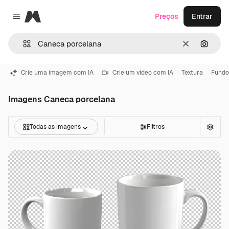
Magnific
Preços
Entrar
Close menu
Limpar
Pesqui
Crie uma imagem com IA
Crie um vídeo com IA
Textura
Fundo
Imagens Caneca porcelana
Todas as imagens
Filtros