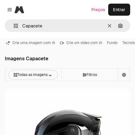
Magnific
Preços
Entrar
Close menu
Limpar
Pesqui
Crie uma imagem com IA
Crie um vídeo com IA
Fundo
Tecnol
Imagens Capacete
Todas as imagens
Filtros