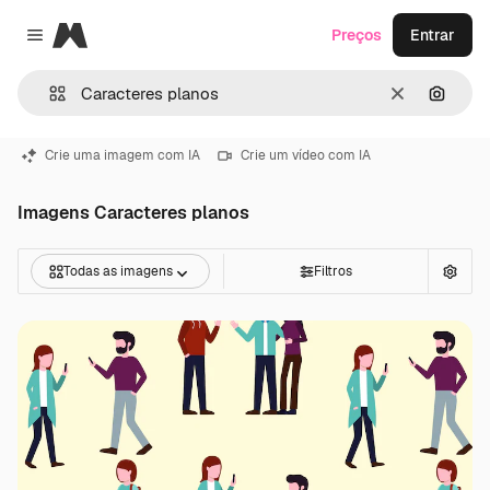
Magnific
Preços
Entrar
Close menu
Limpar
Pesqui
Crie uma imagem com IA
Crie um vídeo com IA
Imagens Caracteres planos
Todas as imagens
Filtros