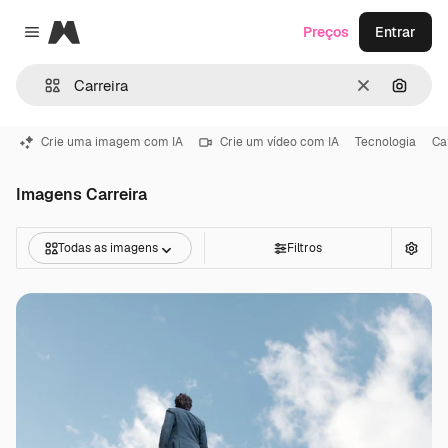
Magnific
Preços
Entrar
Close menu
Limpar
Pesqui
Crie uma imagem com IA
Crie um vídeo com IA
Tecnologia
Ca
Imagens Carreira
Todas as imagens
Filtros