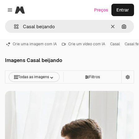
Magnific
Preços
Entrar
Close menu
Limpar
Pesqui
Crie uma imagem com IA
Crie um vídeo com IA
Casal
Casal fe
Imagens Casal beijando
Todas as imagens
Filtros