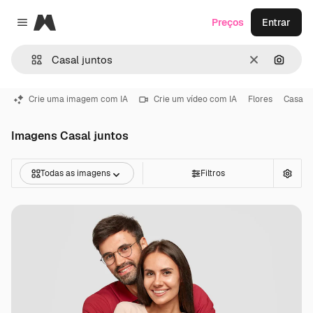
Magnific
Preços
Entrar
Close menu
Limpar
Pesqui
Crie uma imagem com IA
Crie um vídeo com IA
Flores
Casa
Imagens Casal juntos
Todas as imagens
Filtros