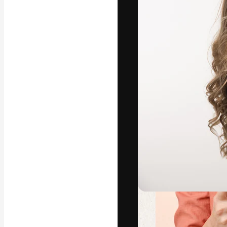
A plataforma cr
seu melhor trab
assinantes entr
agências e estú
Português
Copyright © 2010