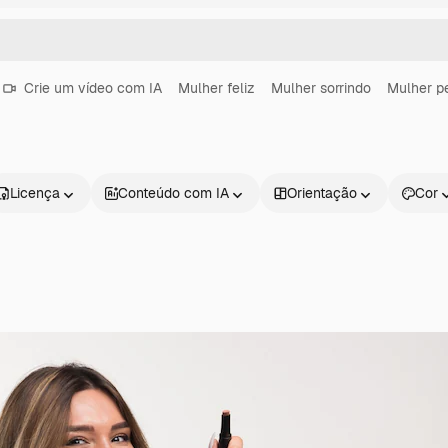
Crie um vídeo com IA
Mulher feliz
Mulher sorrindo
Mulher p
Licença
Conteúdo com IA
Orientação
Cor
Produtos
Começar