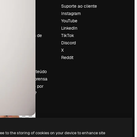
Preços
Suporte ao cliente
Sobre nós
Instagram
Reviews
YouTube
Emprego
LinkedIn
Tendências de
TikTok
pesquisa
Discord
Blog
X
Eventos
Reddit
es
Slidesgo
Vender conteúdo
Sala de imprensa
Procurando por
magnific.ai?
ree to the storing of cookies on your device to enhance site