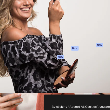
iativa para você direcionar
Spaces
Academy
alho. Mais de 1 milhão de
Assistente de IA
Documentação
e criativos, empresas,
Gerador de
Atendimento
dios.
imagens
Termos e
Gerador de vídeos
condições
Texto para voz
Política de
privacidade
Conteúdo de stock
Originais
MCP para
New
New
Claude/ChatGPT
Política de cooki
Agentes
Central de
New
confiabilidade
API
Afiliados
App móvel
Empresas
Todas as
ferramentas
-
2026
Freepik Company S.L.U.
Todos os direitos reservados
.
By clicking “Accept All Cookies”, you ag