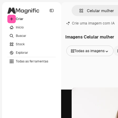
Criar
Crie uma imagem com IA
Início
Buscar
Imagens Celular mulher
Stock
Todas as imagens
Explorar
Todas as imagens
Todas as ferramentas
Vetores
Ilustrações
Fotos
PSD
Modelos
Mockups
Vídeos
Clipes de vídeo
Animações
Modelos de vídeos
Ícones
Modelos 3D
Fontes