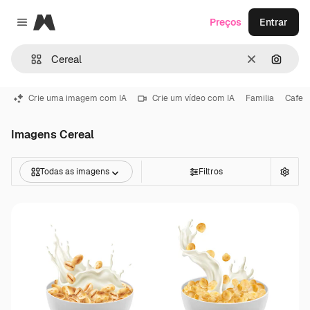
Magnific
Preços
Entrar
Close menu
Limpar
Pesqui
Crie uma imagem com IA
Crie um vídeo com IA
Familia
Cafe
Imagens Cereal
Todas as imagens
Filtros