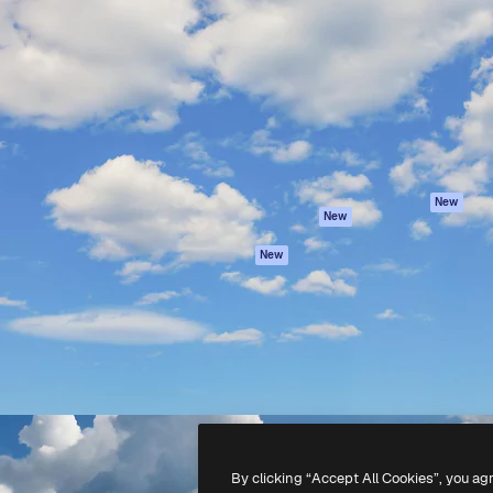
iativa para você direcionar
Spaces
Academy
alho. Mais de 1 milhão de
Assistente de IA
Documentação
e criativos, empresas,
Gerador de
Atendimento
dios.
imagens
Termos e
Gerador de vídeos
condições
Texto para voz
Política de
privacidade
Conteúdo de stock
Originais
MCP para
New
New
Claude/ChatGPT
Política de cooki
Agentes
Central de
New
confiabilidade
API
Afiliados
App móvel
Empresas
Todas as
ferramentas
-
2026
Freepik Company S.L.U.
Todos os direitos reservados
.
By clicking “Accept All Cookies”, you ag