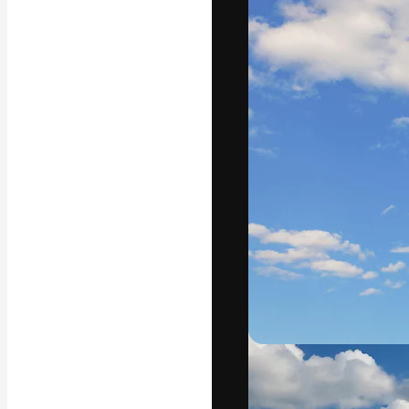
A plataforma cr
seu melhor trab
assinantes entr
agências e estú
Português
Copyright © 2010