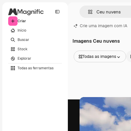
Criar
Crie uma imagem com IA
Início
Buscar
Imagens Ceu nuvens
Stock
Todas as imagens
Explorar
Todas as imagens
Todas as ferramentas
Vetores
Ilustrações
Fotos
PSD
Modelos
Mockups
Vídeos
Clipes de vídeo
Animações
Modelos de vídeos
Ícones
Modelos 3D
Fontes