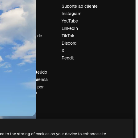
Preços
Suporte ao cliente
Sobre nós
Instagram
Reviews
YouTube
Emprego
LinkedIn
Tendências de
TikTok
pesquisa
Discord
Blog
X
Eventos
Reddit
es
Slidesgo
Vender conteúdo
Sala de imprensa
Procurando por
magnific.ai?
ree to the storing of cookies on your device to enhance site