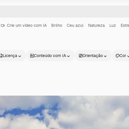
Crie um vídeo com IA
Brilho
Ceu azul
Natureza
Luz
Estr
Licença
Conteúdo com IA
Orientação
Cor
Produtos
Começar