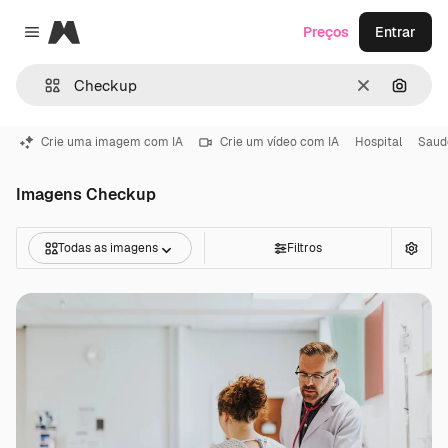
Magnific
Preços
Entrar
Close menu
Limpar
Pesqui
Crie uma imagem com IA
Crie um vídeo com IA
Hospital
Saud
Imagens Checkup
Todas as imagens
Filtros