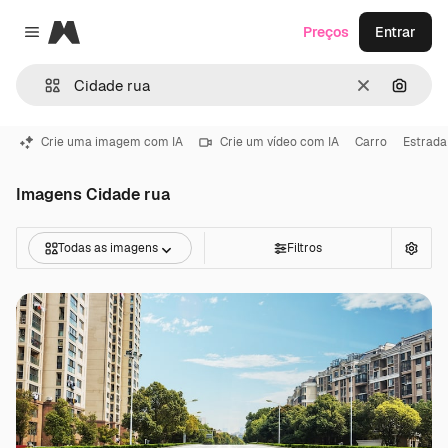
Magnific
Preços
Entrar
Close menu
Limpar
Pesqui
Crie uma imagem com IA
Crie um vídeo com IA
Carro
Estrada
Imagens Cidade rua
Todas as imagens
Filtros