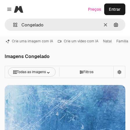
Magnific
Preços
Entrar
Close menu
Limpar
Pesqui
Crie uma imagem com IA
Crie um vídeo com IA
Natal
Familia
Imagens Congelado
Todas as imagens
Filtros