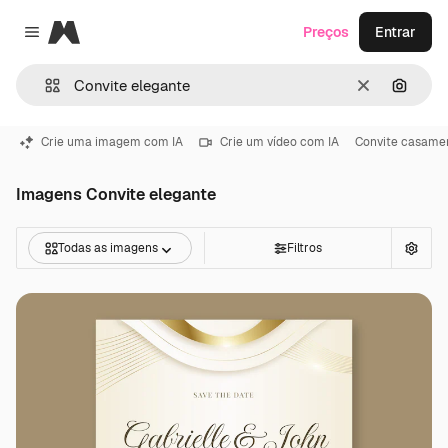
Magnific
Preços
Entrar
Close menu
Limpar
Pesqui
Crie uma imagem com IA
Crie um vídeo com IA
Convite casame
Imagens Convite elegante
Todas as imagens
Filtros