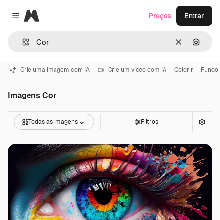
Magnific
Preços
Entrar
Close menu
Limpar
Pesqui
Crie uma imagem com IA
Crie um vídeo com IA
Colorir
Fundo 
Imagens Cor
Todas as imagens
Filtros