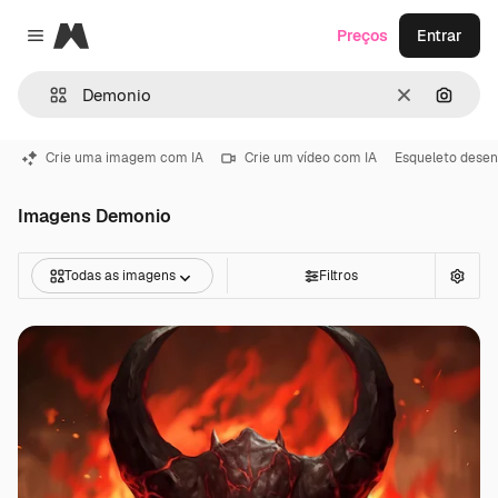
Magnific
Preços
Entrar
Close menu
Limpar
Pesqui
Crie uma imagem com IA
Crie um vídeo com IA
Esqueleto dese
Imagens Demonio
Todas as imagens
Filtros