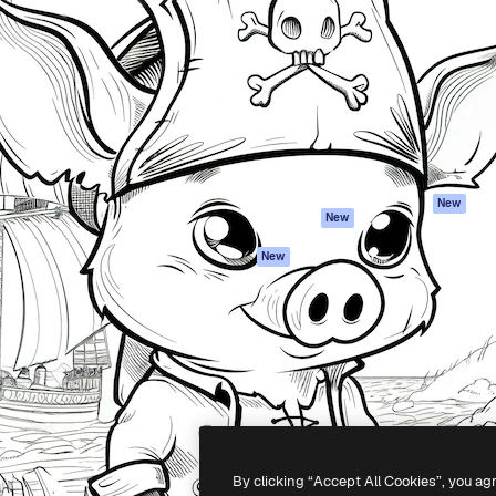
iativa para você direcionar
Spaces
Academy
alho. Mais de 1 milhão de
Assistente de IA
Documentação
e criativos, empresas,
Gerador de
Atendimento
dios.
imagens
Termos e
Gerador de vídeos
condições
Texto para voz
Política de
privacidade
Conteúdo de stock
Originais
MCP para
New
New
Claude/ChatGPT
Política de cooki
Agentes
Central de
New
confiabilidade
API
Afiliados
App móvel
Empresas
Todas as
ferramentas
-
2026
Freepik Company S.L.U.
Todos os direitos reservados
.
By clicking “Accept All Cookies”, you ag