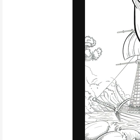
A plataforma cr
seu melhor trab
assinantes entr
agências e estú
Português
Copyright © 2010