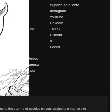
Preços
Suporte ao cliente
Sobre nós
Instagram
Reviews
YouTube
Emprego
LinkedIn
Tendências de
TikTok
pesquisa
Discord
Blog
X
Eventos
Reddit
es
Slidesgo
Vender conteúdo
Sala de imprensa
Procurando por
magnific.ai?
ree to the storing of cookies on your device to enhance site