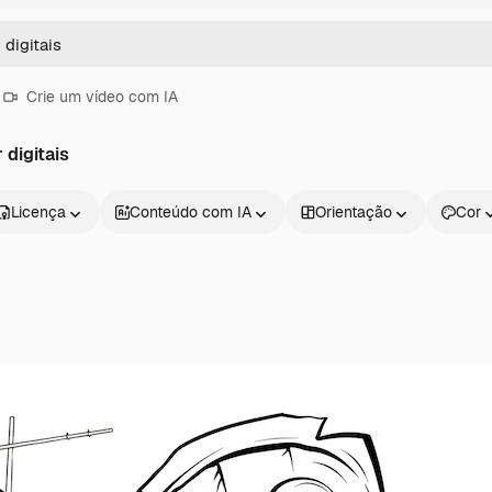
Crie um vídeo com IA
digitais
Licença
Conteúdo com IA
Orientação
Cor
Produtos
Começar