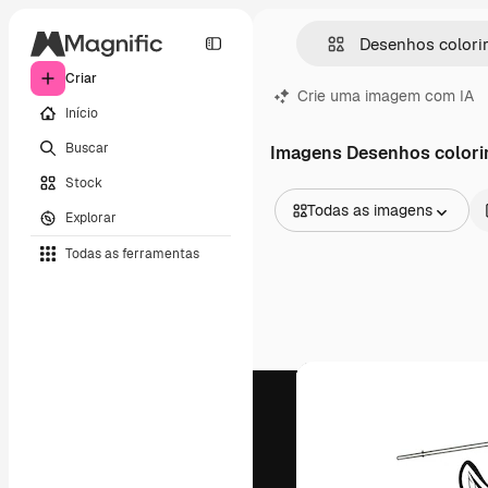
Criar
Crie uma imagem com IA
Início
Buscar
Imagens Desenhos colorir 
Stock
Todas as imagens
Explorar
Todas as imagens
Todas as ferramentas
Vetores
Ilustrações
Fotos
PSD
Modelos
Mockups
Vídeos
Clipes de vídeo
Animações
Modelos de vídeos
Ícones
Modelos 3D
Fontes