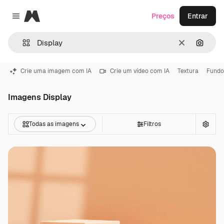
Magnific
Preços
Entrar
Close menu
Limpar
Pesqui
Crie uma imagem com IA
Crie um vídeo com IA
Textura
Fundo
Imagens Display
Todas as imagens
Filtros