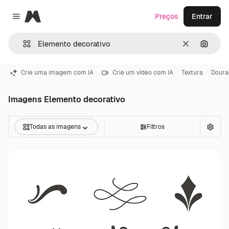
Magnific
Preços
Entrar
Close menu
Limpar
Pesqui
Crie uma imagem com IA
Crie um vídeo com IA
Textura
Doura
Imagens Elemento decorativo
Todas as imagens
Filtros