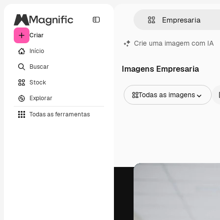
Criar
Crie uma imagem com IA
Início
Buscar
Imagens Empresaria
Stock
Todas as imagens
Explorar
Todas as imagens
Todas as ferramentas
Vetores
Ilustrações
Fotos
PSD
Modelos
Mockups
Vídeos
Clipes de vídeo
Animações
Modelos de vídeos
Ícones
Modelos 3D
Fontes