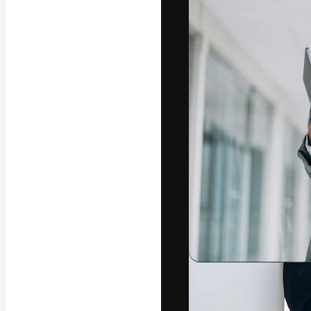
A plataforma cr
seu melhor trab
assinantes entr
agências e estú
Português
Copyright © 2010