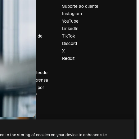
Preços
Suporte ao cliente
Sobre nós
Instagram
Reviews
YouTube
Emprego
LinkedIn
Tendências de
TikTok
pesquisa
Discord
Blog
X
Eventos
Reddit
es
Slidesgo
Vender conteúdo
Sala de imprensa
Procurando por
magnific.ai?
ree to the storing of cookies on your device to enhance site