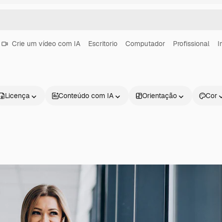
Crie um vídeo com IA
Escritorio
Computador
Profissional
I
Licença
Conteúdo com IA
Orientação
Cor
Produtos
Começar