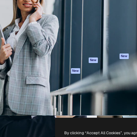
iativa para você direcionar
Spaces
Academy
alho. Mais de 1 milhão de
Assistente de IA
Documentação
e criativos, empresas,
Gerador de
Atendimento
dios.
imagens
Termos e
Gerador de vídeos
condições
Texto para voz
Política de
privacidade
Conteúdo de stock
Originais
MCP para
New
New
Claude/ChatGPT
Política de cooki
Agentes
Central de
New
confiabilidade
API
Afiliados
App móvel
Empresas
Todas as
ferramentas
-
2026
Freepik Company S.L.U.
Todos os direitos reservados
.
By clicking “Accept All Cookies”, you ag