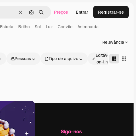
Preços
Entrar
Registrar-se
Limpar
Pesquisar por imagem
Buscar
Estrela
Brilho
Sol
Luz
Convite
Astronauta
Relevância
Editável
Pessoas
Tipo de arquivo
Avan
on-line
Empresa
Siga-nos