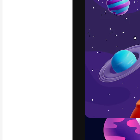
A plataforma cr
seu melhor trab
assinantes entr
agências e estú
Português
Copyright © 2010