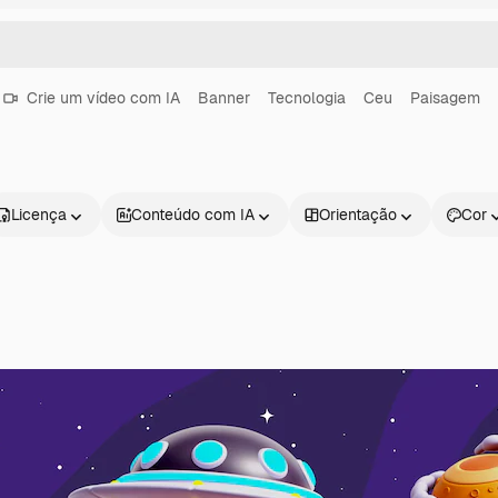
Crie um vídeo com IA
Banner
Tecnologia
Ceu
Paisagem
Licença
Conteúdo com IA
Orientação
Cor
Produtos
Começar