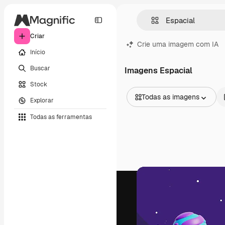
Criar
Crie uma imagem com IA
Início
Buscar
Imagens Espacial
Stock
Todas as imagens
Explorar
Todas as imagens
Todas as ferramentas
Vetores
Ilustrações
Fotos
PSD
Modelos
Mockups
Vídeos
Clipes de vídeo
Animações
Modelos de vídeos
Ícones
Modelos 3D
Fontes