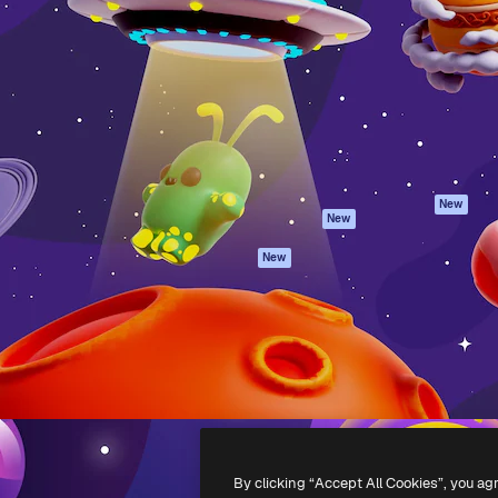
iativa para você direcionar
Spaces
Academy
alho. Mais de 1 milhão de
Assistente de IA
Documentação
e criativos, empresas,
Gerador de
Atendimento
dios.
imagens
Termos e
Gerador de vídeos
condições
Texto para voz
Política de
privacidade
Conteúdo de stock
Originais
MCP para
New
New
Claude/ChatGPT
Política de cooki
Agentes
Central de
New
confiabilidade
API
Afiliados
App móvel
Empresas
Todas as
ferramentas
-
2026
Freepik Company S.L.U.
Todos os direitos reservados
.
By clicking “Accept All Cookies”, you ag