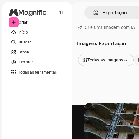
Criar
Crie uma imagem com IA
Início
Buscar
Imagens Exportaçao
Stock
Todas as imagens
Explorar
Todas as imagens
Todas as ferramentas
Vetores
Ilustrações
Fotos
PSD
Modelos
Mockups
Vídeos
Clipes de vídeo
Animações
Modelos de vídeos
Ícones
Modelos 3D
Fontes