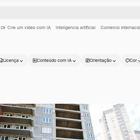
Crie um vídeo com IA
Inteligencia artificial
Comercio internaci
Licença
Conteúdo com IA
Orientação
Cor
Produtos
Começar