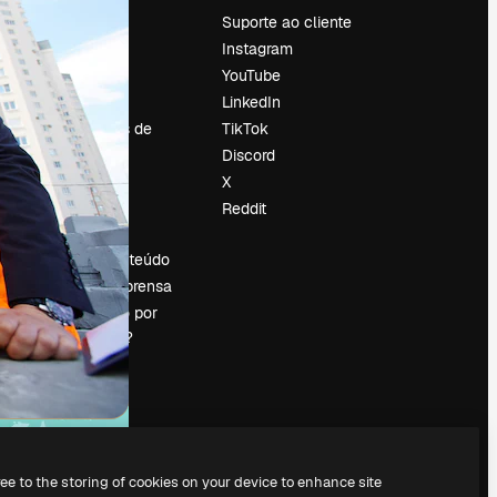
Preços
Suporte ao cliente
Sobre nós
Instagram
Reviews
YouTube
Emprego
LinkedIn
Tendências de
TikTok
pesquisa
Discord
Blog
X
Eventos
Reddit
es
Slidesgo
Vender conteúdo
Sala de imprensa
Procurando por
magnific.ai?
ree to the storing of cookies on your device to enhance site