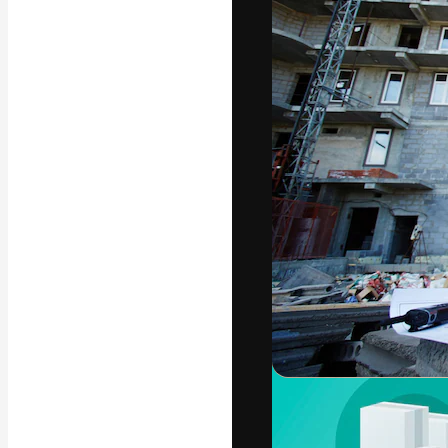
A plataforma cr
seu melhor trab
assinantes entr
agências e estú
Português
Copyright © 2010