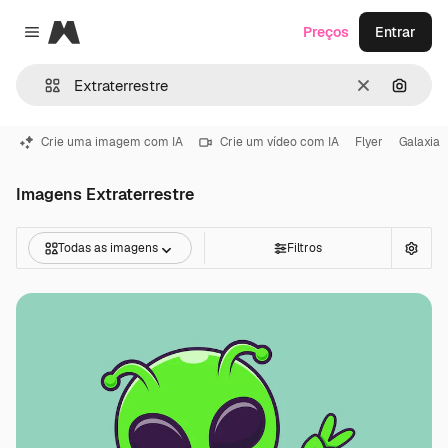
Magnific
Preços
Entrar
Close menu
Limpar
Pesqui
Crie uma imagem com IA
Crie um vídeo com IA
Flyer
Galaxia
Imagens Extraterrestre
Todas as imagens
Filtros