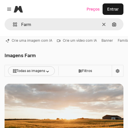
Magnific
Preços
Entrar
Close menu
Limpar
Pesqui
Crie uma imagem com IA
Crie um vídeo com IA
Banner
Famili
Imagens Farm
Todas as imagens
Filtros