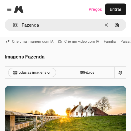
Magnific
Preços
Entrar
Close menu
Limpar
Pesqui
Crie uma imagem com IA
Crie um vídeo com IA
Familia
Paisa
Imagens Fazenda
Todas as imagens
Filtros