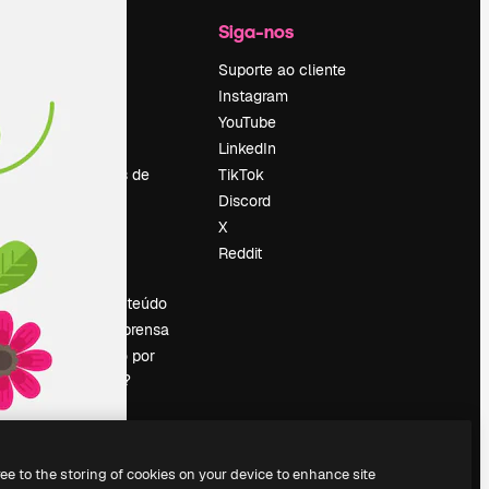
Empresa
Siga-nos
Preços
Suporte ao cliente
Sobre nós
Instagram
Reviews
YouTube
Emprego
LinkedIn
Tendências de
TikTok
pesquisa
Discord
Blog
X
Eventos
Reddit
es
Slidesgo
Vender conteúdo
Sala de imprensa
Procurando por
magnific.ai?
ree to the storing of cookies on your device to enhance site