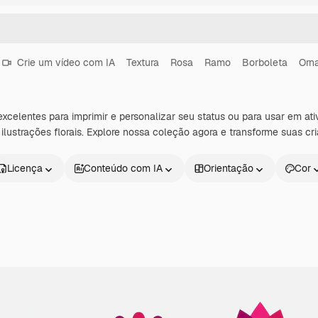
Crie um vídeo com IA
Textura
Rosa
Ramo
Borboleta
Orn
xcelentes para imprimir e personalizar seu status ou para usar em ati
ilustrações florais. Explore nossa coleção agora e transforme suas cr
Licença
Conteúdo com IA
Orientação
Cor