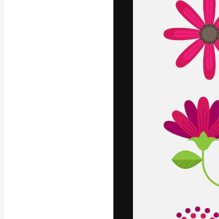
Ícones
Modelos 3D
Fontes
A plataforma cr
seu melhor trab
assinantes entr
agências e estú
Português
Copyright © 2010