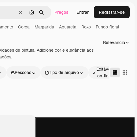
Preços
Entrar
Registrar-se
Limpar
Pesquisar por imagem
Buscar
amento
Coroa
Margarida
Aquarela
Roxo
Fundo floral
Relevância
vidades de pintura. Adicione cor e elegância aos
iações.
Editável
Pessoas
Tipo de arquivo
Avan
on-line