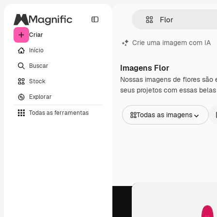
Criar
Crie uma imagem com IA
Início
Buscar
Imagens Flor
Nossas imagens de flores são e
Stock
seus projetos com essas belas 
Explorar
Todas as ferramentas
Todas as imagens
Todas as imagens
Vetores
Ilustrações
Fotos
PSD
Modelos
Mockups
Vídeos
Clipes de vídeo
Animações
Modelos de vídeos