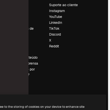
Preços
Suporte ao cliente
Sobre nós
Instagram
Reviews
YouTube
Emprego
LinkedIn
Tendências de
TikTok
pesquisa
Discord
Blog
X
Eventos
Reddit
es
Slidesgo
Vender conteúdo
Sala de imprensa
Procurando por
magnific.ai?
ree to the storing of cookies on your device to enhance site