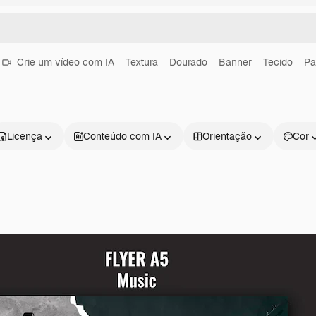
Crie um vídeo com IA
Textura
Dourado
Banner
Tecido
Pa
Licença
Conteúdo com IA
Orientação
Cor
Produtos
Começar