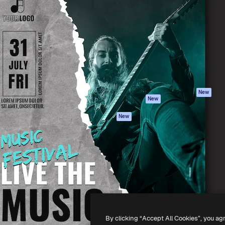
iativa para você direcionar
Spaces
Academy
alho. Mais de 1 milhão de
Assistente de IA
Documentação
e criativos, empresas,
Gerador de
Atendimento
dios.
imagens
Termos e
Gerador de vídeos
condições
Texto para voz
Política de
privacidade
Conteúdo de stock
Originais
MCP para
New
New
Claude/ChatGPT
Política de cooki
Agentes
Central de
New
confiabilidade
API
Afiliados
App móvel
Empresas
Todas as
ferramentas
-
2026
Freepik Company S.L.U.
Todos os direitos reservados
.
By clicking “Accept All Cookies”, you ag