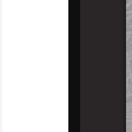
A plataforma cr
seu melhor trab
assinantes entr
agências e estú
Português
Copyright © 2010