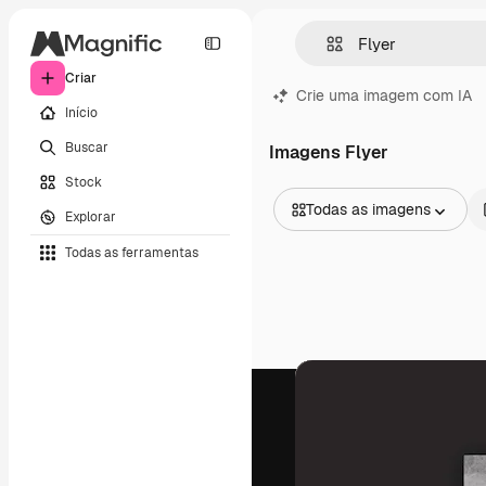
Criar
Crie uma imagem com IA
Início
Buscar
Imagens Flyer
Stock
Todas as imagens
Explorar
Todas as imagens
Todas as ferramentas
Vetores
Ilustrações
Fotos
PSD
Modelos
Mockups
Vídeos
Clipes de vídeo
Animações
Modelos de vídeos
Ícones
Modelos 3D
Fontes