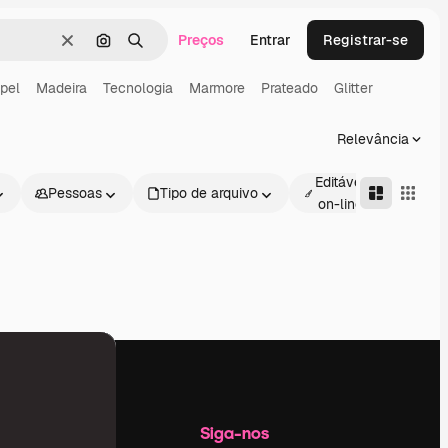
Preços
Entrar
Registrar-se
Limpar
Pesquisar por imagem
Buscar
pel
Madeira
Tecnologia
Marmore
Prateado
Glitter
Relevância
Editável
Pessoas
Tipo de arquivo
Avan
on-line
Empresa
Siga-nos