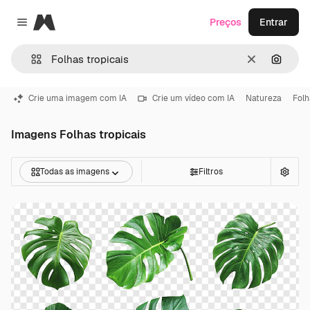
Magnific
Preços
Entrar
Close menu
Limpar
Pesqui
Crie uma imagem com IA
Crie um vídeo com IA
Natureza
Folh
Imagens Folhas tropicais
Todas as imagens
Filtros