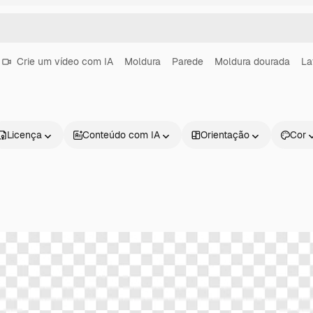
Crie um vídeo com IA
Moldura
Parede
Moldura dourada
La
Licença
Conteúdo com IA
Orientação
Cor
Produtos
Começar