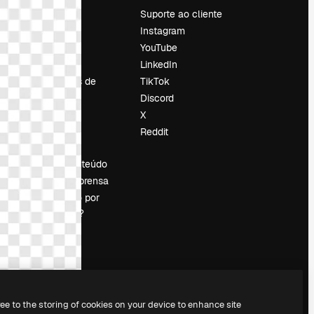
Preços
Suporte ao cliente
Sobre nós
Instagram
Reviews
YouTube
Emprego
LinkedIn
Tendências de
TikTok
pesquisa
Discord
Blog
X
Eventos
Reddit
es
Slidesgo
Vender conteúdo
Sala de imprensa
Procurando por
magnific.ai?
ree to the storing of cookies on your device to enhance site