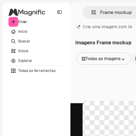
Criar
Crie uma imagem com IA
Início
Buscar
Imagens Frame mockup
Stock
Todas as imagens
Explorar
Todas as imagens
Todas as ferramentas
Vetores
Ilustrações
Fotos
PSD
Modelos
Mockups
Vídeos
Clipes de vídeo
Animações
Modelos de vídeos
Ícones
Modelos 3D
Fontes