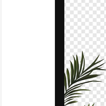
A plataforma cr
seu melhor trab
assinantes entr
agências e estú
Português
Copyright © 2010