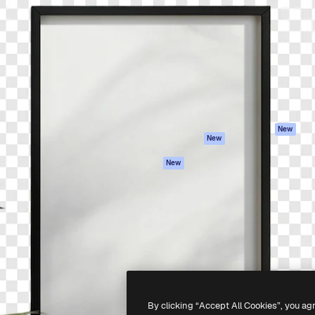
iativa para você direcionar
Spaces
Academy
alho. Mais de 1 milhão de
Assistente de IA
Documentação
e criativos, empresas,
Gerador de
Atendimento
dios.
imagens
Termos e
Gerador de vídeos
condições
Texto para voz
Política de
privacidade
Conteúdo de stock
Originais
MCP para
New
New
Claude/ChatGPT
Política de cooki
Agentes
Central de
New
confiabilidade
API
Afiliados
App móvel
Empresas
Todas as
ferramentas
-
2026
Freepik Company S.L.U.
Todos os direitos reservados
.
By clicking “Accept All Cookies”, you ag