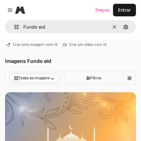
Magnific
Preços
Entrar
Close menu
Limpar
Pesqui
Crie uma imagem com IA
Crie um vídeo com IA
Imagens Fundo eid
Todas as imagens
Filtros